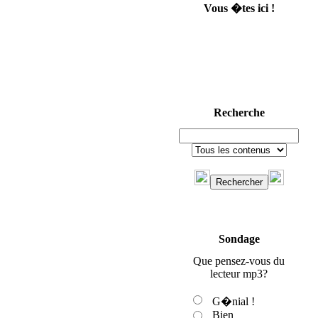
Vous �tes ici !
Recherche
Sondage
Que pensez-vous du
lecteur mp3?
G�nial !
Bien