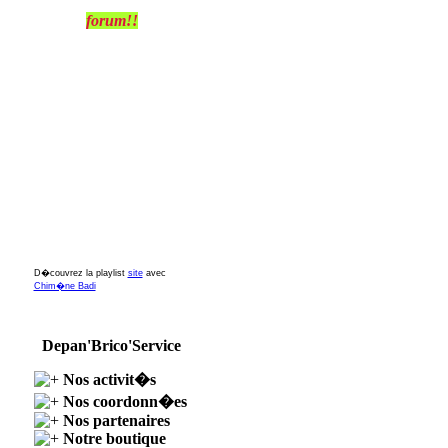
forum!!
D�couvrez la playlist
site
avec
Chim�ne Badi
Depan'Brico'Service
Nos activit�s
Nos coordonn�es
Nos partenaires
Notre boutique