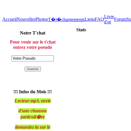
Livre
Accueil
Nouvelles
Photos
Liens
FAQ
Forum
St
T�l�chargements
d'or
Stats
Notre T'chat
Pour venir sur le t'chat
entrez votre pseudo
!!! Infos du Mois !!!
Lecteur mp3, envie
d'une chanson
particuli�re
demandez la sur le