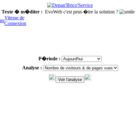
Texte � m�diter :
EvoWeb c'est peut-�tre la solution ?
Vitesse de
ats
Connexion
P�riode :
Analyse :