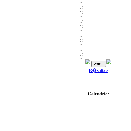
R�sultats
Calendrier