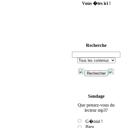
Vous �tes ici !
Recherche
Sondage
Que pensez-vous du
lecteur mp3?
G�nial !
Bien