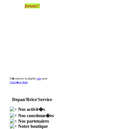
forum!!
D�couvrez la playlist
site
avec
Chim�ne Badi
Depan'Brico'Service
Nos activit�s
Nos coordonn�es
Nos partenaires
Notre boutique