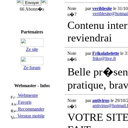
Note
par
verifdesite
le 31/10
66 Abonn�s
verifdesite@hotmail
n�7
Contenu inter
Partenaires
reviendrai
Ze site
Note
par
Frikolabelette
le 3
friko@live.fr
n�6
Ze forum
Belle pr�sent
pratique, bra
Webmaster - Infos
Webmestre
Note
par
antivirus
le 29/10/
Favoris
antivirus@hotmail.f
n�5
Recommander
VOTRE SITE
Version mobile