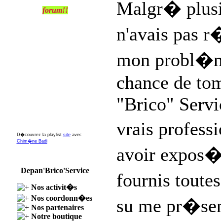
Malgr� plusie
forum!!
n'avais pas r
mon probl�me
chance de to
"Brico" Servi
vrais profes
D�couvrez la playlist
site
avec
Chim�ne Badi
avoir expos
Depan'Brico'Service
fournis toute
Nos activit�s
Nos coordonn�es
su me pr�sent
Nos partenaires
Notre boutique