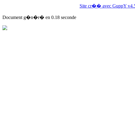
Site cr�� avec GuppY v4.
Document g�n�r� en 0.18 seconde