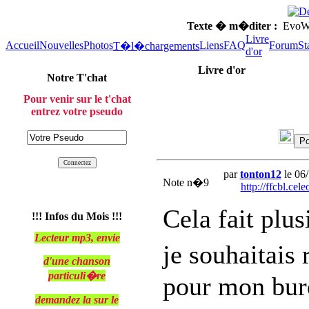
Texte � m�diter :
EvoWeb
Livre
Accueil
Nouvelles
Photos
Liens
FAQ
Forum
St
T�l�chargements
d'or
Livre d'or
Notre T'chat
Pour venir sur le t'chat
entrez votre pseudo
par
tonton12
le 06/
Note n�9
http://ffcbl.cele
Cela fait plu
!!! Infos du Mois !!!
Lecteur mp3, envie
je souhaitais
d'une chanson
particuli�re
pour mon bur
demandez la sur le