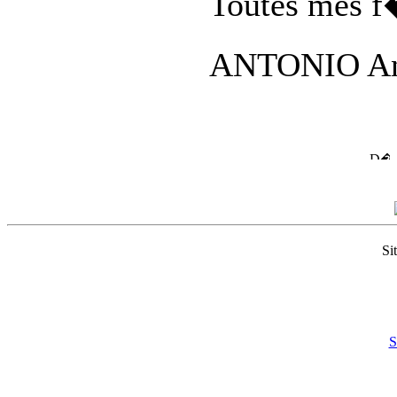
Toutes mes f�
ANTONIO A
Si
S