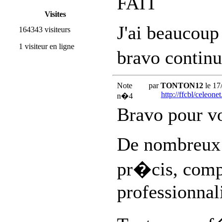
FAIT
Visites
J'ai beaucoup 
164343 visiteurs
1 visiteur en ligne
bravo contin
Note
par
TONTON12
le 17
http://ffcbl/celeonet
n�4
Bravo pour vo
De nombreux 
pr�cis, compl
professionnal