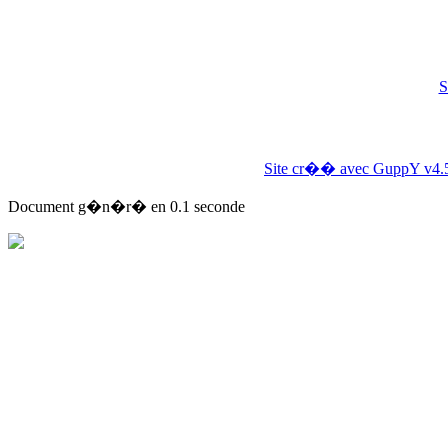
S
Site cr�� avec GuppY v4.
Document g�n�r� en 0.1 seconde