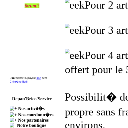
Pour 2 art
forum!!
Pour 3 art
Pour 4 art
offert pour le
D�couvrez la playlist
site
avec
Chim�ne Badi
Possibilit� d
Depan'Brico'Service
propre sans f
Nos activit�s
Nos coordonn�es
Nos partenaires
environs.
Notre boutique