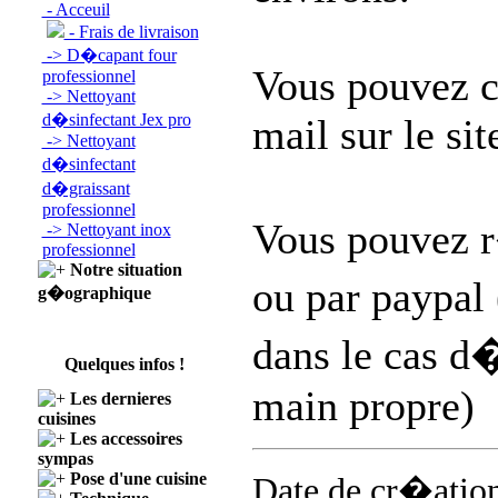
- Acceuil
- Frais de livraison
-> D�capant four
Vous pouvez 
professionnel
-> Nettoyant
d�sinfectant Jex pro
mail sur le sit
-> Nettoyant
d�sinfectant
d�graissant
professionnel
Vous pouvez 
-> Nettoyant inox
professionnel
Notre situation
ou par paypal
g�ographique
dans le cas d
Quelques infos !
main propre)
Les dernieres
cuisines
Les accessoires
sympas
Pose d'une cuisine
Date de cr�atio