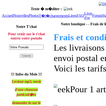
Texte � m�diter :
Pour la pose de votr
Livre
Accueil
Nouvelles
Photos
Liens
FAQ
Forum
St
T�l�chargements
d'or
Notre boutique - - Frais de l
Notre T'chat
Pour venir sur le t'chat
Frais et condi
entrez votre pseudo
Les livraisons
envoi postal e
Voici les tarifs
!!! Infos du Mois !!!
Lecteur mp3, envie
Pour 1 art
d'une chanson
particuli�re
demandez la sur le