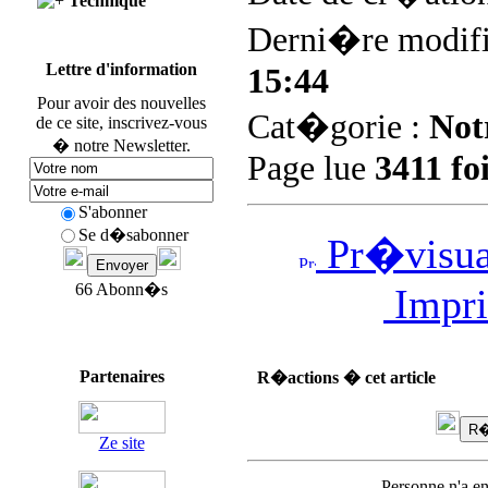
Technique
Derni�re modifi
Lettre d'information
15:44
Pour avoir des nouvelles
Cat�gorie :
Not
de ce site, inscrivez-vous
� notre Newsletter.
Page lue
3411 fo
S'abonner
Se d�sabonner
Pr�visual
66 Abonn�s
Impri
Partenaires
R�actions � cet article
Ze site
Personne n'a e