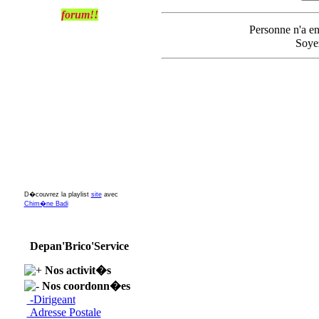
forum!!
Personne n'a e
Soyez
D�couvrez la playlist
site
avec
Chim�ne Badi
Depan'Brico'Service
Nos activit�s
Nos coordonn�es
-Dirigeant
Adresse Postale