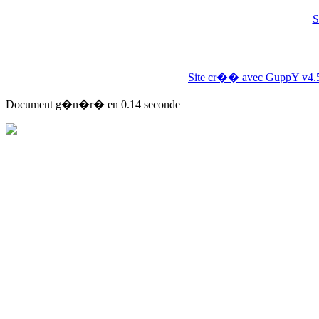
S
Site cr�� avec GuppY v4.
Document g�n�r� en 0.14 seconde