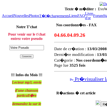
Texte � m�diter :
EvoWeb
Livre
Accueil
Nouvelles
Photos
Liens
FAQ
Forum
St
T�l�chargements
d'or
Nos coordonn�es - FAX
Notre T'chat
Pour venir sur le t'chat
04.66.04.09.26
entrez votre pseudo
Date de cr�ation :
13/03/2008
Derni�re modification :
13/03
Cat�gorie :
Nos coordonn�e
Page lue
3525 fois
!!! Infos du Mois !!!
Pr�visualiser l
Lecteur mp3, envie
d'une chanson
R�actions � cet article
particuli�re
demandez la sur le