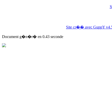
S
Site cr�� avec GuppY v4.
Document g�n�r� en 0.43 seconde