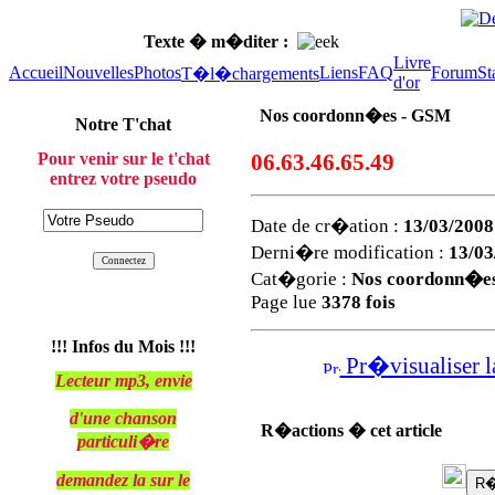
Texte � m�diter :
Pour la pose de votr
Livre
Accueil
Nouvelles
Photos
Liens
FAQ
Forum
St
T�l�chargements
d'or
Nos coordonn�es - GSM
Notre T'chat
Pour venir sur le t'chat
06.63.46.65.49
entrez votre pseudo
Date de cr�ation :
13/03/2008
Derni�re modification :
13/03
Cat�gorie :
Nos coordonn�e
Page lue
3378 fois
!!! Infos du Mois !!!
Pr�visualiser l
Lecteur mp3, envie
d'une chanson
R�actions � cet article
particuli�re
demandez la sur le