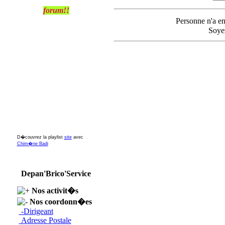
forum!!
Personne n'a e
Soyez
D�couvrez la playlist
site
avec
Chim�ne Badi
Depan'Brico'Service
Nos activit�s
Nos coordonn�es
-Dirigeant
Adresse Postale